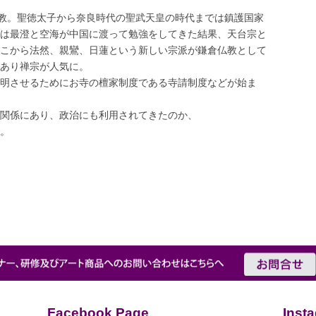
仏教。聖徳太子から奈良時代の聖武天皇の時代までは鎮護国家
は最澄と空海が中国に渡って勉強をしてきた結果、天台宗と
こから法然、親鸞、日蓮という新しい宗派が鎌倉仏教として
あり禅宗が人気に。
明させるためにお寺の檀家制度である寺請制度などが始ま
関係にあり、政治にも利用されてきたのか、
。
Facebook Page
Inst