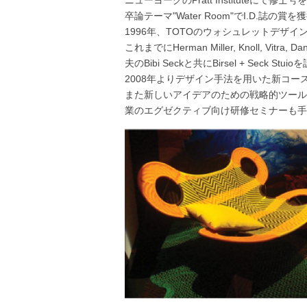
ニューヨークのPratt Instituteにて修士
卒論テーマ"Water Room"でI.D.誌の賞を
1996年、TOTOのウォシュレットデザイ
これまでにHerman Miller, Knoll, Vitra
夫のBibi Seckと共にBirsel + Seck Stui
2008年よりデザイン手法を用いた新コースワーク "
また新しいアイデアのための戦略的ツール"Deco
業のエグゼクティブ向け研修セミナーも手